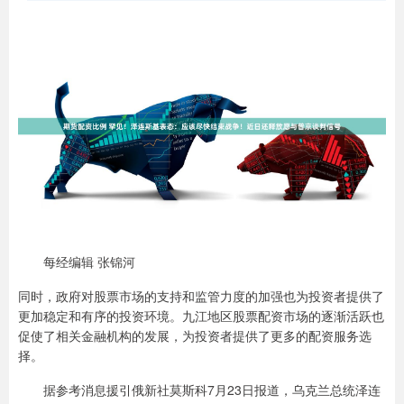
每经编辑 张锦河
同时，政府对股票市场的支持和监管力度的加强也为投资者提供了
更加稳定和有序的投资环境。九江地区股票配资市场的逐渐活跃也
促使了相关金融机构的发展，为投资者提供了更多的配资服务选
择。
据参考消息援引俄新社莫斯科7月23日报道，乌克兰总统泽连