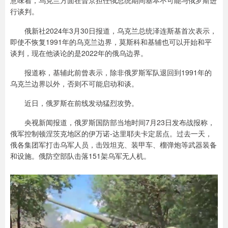
行谈判。
俄新社2024年3月30日报道，乌克兰总统泽连斯基首次表示，
即使不恢复1991年的乌克兰边界，莫斯科和基辅也可以开始和平
谈判，现在他谈论的是2022年的俄乌边界。
报道称，基辅此前曾表示，除非俄罗斯军队退回到1991年的
乌克兰边界以外，否则不可能启动和谈。
近日，俄罗斯在前线发动猛烈攻势。
央视新闻报道，俄罗斯国防部当地时间7月23日发布战报称，
俄军控制顿涅茨克地区的伊万诺-达里耶夫卡定居点。过去一天，
俄各集团军打击乌军人员，击毁坦克、装甲车、榴弹炮等武器装备
和设施。俄防空部队击落151架乌军无人机。