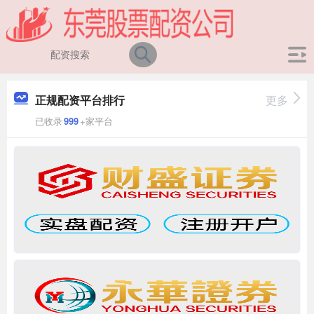
正规配资平台排行
更多
已收录
999
+家平台