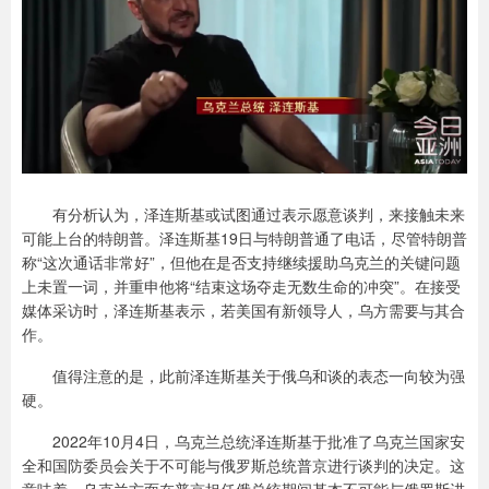
有分析认为，泽连斯基或试图通过表示愿意谈判，来接触未来
可能上台的特朗普。泽连斯基19日与特朗普通了电话，尽管特朗普
称“这次通话非常好”，但他在是否支持继续援助乌克兰的关键问题
上未置一词，并重申他将“结束这场夺走无数生命的冲突”。在接受
媒体采访时，泽连斯基表示，若美国有新领导人，乌方需要与其合
作。
值得注意的是，此前泽连斯基关于俄乌和谈的表态一向较为强
硬。
2022年10月4日，乌克兰总统泽连斯基于批准了乌克兰国家安
全和国防委员会关于不可能与俄罗斯总统普京进行谈判的决定。这
意味着，乌克兰方面在普京担任俄总统期间基本不可能与俄罗斯进