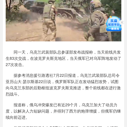
同一天，乌克兰武装部队总参谋部发布战报称，当天前线共发
生83次交战，在波克罗夫斯克地区，当天俄军已对乌军阵地发动了
27次攻击。
据参考消息援引路透社7月22日报道，乌克兰武装部队总司令
亚历山大·瑟尔斯基22日说，俄罗斯军队正在发动猛烈攻势，试图
向乌克兰东部的后勤枢纽波克罗夫斯克推进，整个前线都在进行激
烈战斗。
报道称，俄乌冲突爆发已有近29个月，乌克兰加大了动员力
度，以解决人力短缺问题，并得到了西方的炮弹增援，但俄军仍继
续向前迈进。