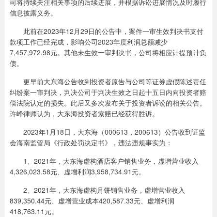
司将持续关注相关事项的后续进展，并根据诉讼进展情况及时履行
信息披露义务。
此前在2023年12月29日的公告中，案件一审生效判决书支付
款项工作已经完成，影响公司2023年度利润总额减少
7,457,972.98元。其他未生效一审判决书，公司将相应计提预计负
债。
更早前大东海公告收到投资者原告与公司等证券虚假陈述责任
纠纷案一审判决，判决公司于判决生效之日起十五日内向投资者赔
偿法院认定的损失。此后又多次发布关于投资者诉讼的相关公告。
许峰律师认为，大东海投资者索赔已经获得胜诉。
2023年1月18日，大东海（000613，200613）公告收到证监
会海南监管局《行政处罚决定书》，违法违规事实为：
1、2021年，大东海虚构酒店客户销售业务，虚增营业收入
4,326,023.58元、虚增利润3,958,734.91元。
2、2021年，大东海虚构月饼销售业务，虚增营业收入
839,350.44元、虚增营业成本420,587.33元、虚增利润
418,763.11元。