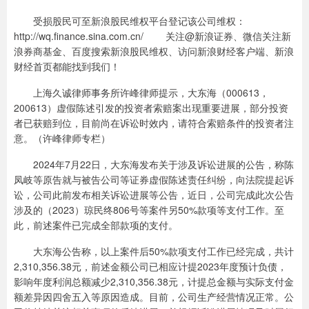
受损股民可至新浪股民维权平台登记该公司维权：
http://wq.finance.sina.com.cn/ 关注@新浪证券、微信关注新
浪券商基金、百度搜索新浪股民维权、访问新浪财经客户端、新浪
财经首页都能找到我们！
上海久诚律师事务所许峰律师提示，大东海（000613，
200613）虚假陈述引发的投资者索赔案出现重要进展，部分投资
者已获赔到位，目前尚在诉讼时效内，请符合索赔条件的投资者注
意。（许峰律师专栏）
2024年7月22日，大东海发布关于涉及诉讼进展的公告，称陈
凤岐等原告就与被告公司等证券虚假陈述责任纠纷，向法院提起诉
讼，公司此前发布相关诉讼进展等公告，近日，公司完成此次公告
涉及的（2023）琼民终806号等案件另50%款项等支付工作。至
此，前述案件已完成全部款项的支付。
大东海公告称，以上案件后50%款项支付工作已经完成，共计
2,310,356.38元，前述金额公司已相应计提2023年度预计负债，
影响年度利润总额减少2,310,356.38元，计提总金额与实际支付金
额差异因四舍五入等原因造成。目前，公司生产经营情况正常。公