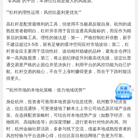
“零风险”的平台，本身往往就是最大的风险源。
**杠杆的理性运用：风控比盈利更优先**
高杠杆是配资最锋利的工具，但使用不当极易反噬自身。杭州的成
熟投资者都明白，杠杆并非用于盲目追逐高风险标的，而应作为精
算后的策略工具。理性的做法是：第一，严格控制杠杆倍数，新手
不建议超过3-5倍，留有足够的缓冲空间应对市场波动；第二，杠
杆资金应主要用于流动性好、波动相对稳健的品种，避免全仓押注
单一高风险股票；第三，将止损纪律提升到最高优先级，设定比普
通交易更严格的止损位并坚决执行，利用平台的风控功能为自己护
航。杠杆交易的核心，不在于上涨时赚得更多，而在于下跌时能活
得更久。
**杭州市场的本地化策略：借力地域优势**
身处杭州，投资者可善用本地资源与信息优势。杭州数字经济发
达，信息流通快，可更便捷地了解本土上市公司动态及区域产业政
策。在选择配资策略时，可结合对本地优势产业（如数字经济、生
物医药、高端制造等）的深度理解，进行更有针对性的布局。同
时，杭州金融社群活跃，多参与线下交流，借鉴本地成熟投资者的
风控经验与平台选择心得，往往比盲目相信网络广告更为可靠。