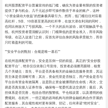
杭州股票配资平台普遍宣传的低门槛，确实为资金量有限的投资者
提供了参与机会。几千元起步即可操作数倍于本金的账户，这种
“小资金撬动大收益”的想象极具吸引力。然而，低门槛往往对应着
高杠杆，5倍、10倍甚至更高的杠杆率，在放大潜在利润的同时，
也同比例放大了亏损风险。一个不大的反向波动，就可能触及平仓
线。杭州投资者需清醒认识到：门槛降低的是资金准入，而非风险
等级。在迈入这道门之前，应首先评估自身的风险承受能力，而非
只盯着盈利的可能。
**安全平台的甄别：合规是唯一基石**
在杭州选择配资平台，安全是压倒一切的前提。真正的“安全炒股
配资平台”，绝非仅仅依靠口号宣传。投资者必须擦亮眼睛，核查
几个关键点：首先，平台是否具备相关的金融信息服务资质，其运
营主体是否清晰可查；其次，资金托管是否独立，用户资金是否与
平台自有资金有效隔离，这是防止资金被挪用的生命线；再次，交
易是否真实接入证券市场，确保每一笔委托直达交易所；最后，风
控体系是否完善，包括合理的预警线、平仓线设置，以及透明的收
费规则。在杭州，一些正规的咨询机构与持牌金融机构合作开展的
配资服务，其合规性相对更有保障。切记，任何承诺“绝对安全”、