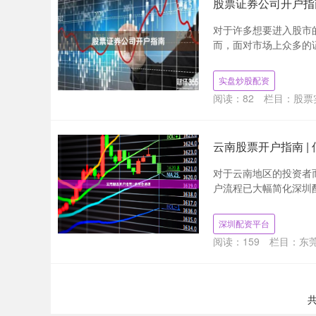
股票证券公司开户指
对于许多想要进入股市
而，面对市场上众多的证
实盘炒股配资
阅读：
82
栏目：
股票
云南股票开户指南 |
对于云南地区的投资者
户流程已大幅简化深圳配
深圳配资平台
阅读：
159
栏目：
东
共